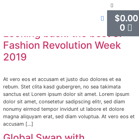
Author:
GNadmin
$
0.00
ABOUT US
0
Looking back: the best of
Fashion Revolution Week
2019
At vero eos et accusam et justo duo dolores et ea
rebum. Stet clita kasd gubergren, no sea takimata
sanctus est Lorem ipsum dolor sit amet. Lorem ipsum
dolor sit amet, consetetur sadipscing elitr, sed diam
nonumy eirmod tempor invidunt ut labore et dolore
magna aliquyam erat, sed diam voluptua. At vero eos et
accusam […]
Global Swap with